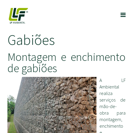
Gabiões
Montagem e enchimento
de gabiões
A LF
Ambiental
realiza
serviços de
mão-de-
obra para
montagem,
enchimento
e