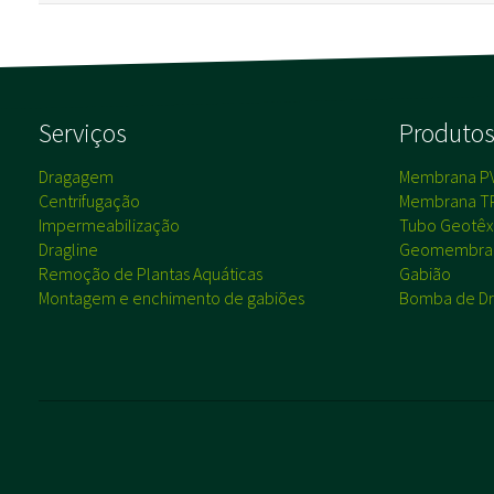
Serviços
Produto
Dragagem
Membrana P
Centrifugação
Membrana T
Impermeabilização
Tubo Geotêxt
Dragline
Geomembra
Remoção de Plantas Aquáticas
Gabião
Montagem e enchimento de gabiões
Bomba de Dr