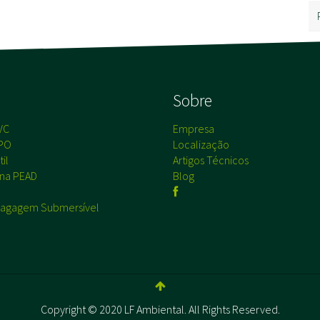
s
Sobre
VC
Empresa
PO
Localização
il
Artigos Técnicos
na PEAD
Blog
agagem Submersível
Copyright © 2020 LF Ambiental. All Rights Reserved.