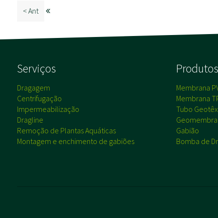
< Ant
Serviços
Produto
Dragagem
Membrana P
Centrifugação
Membrana T
Impermeabilização
Tubo Geotêxt
Dragline
Geomembra
Remoção de Plantas Aquáticas
Gabião
Montagem e enchimento de gabiões
Bomba de Dr