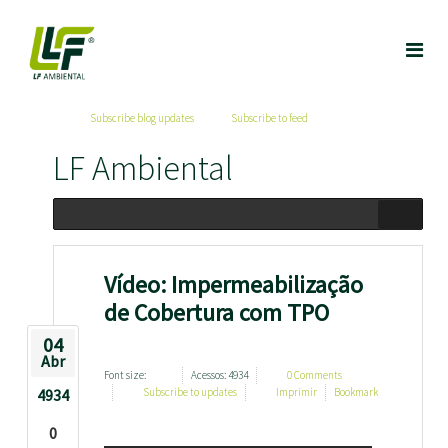
Subscribe blog updates
Subscribe to feed
LF Ambiental
Vídeo: Impermeabilização
de Cobertura com TPO
04
Abr
Font size:
Acessos: 4934
0 Comments
4934
Subscribe to updates
Imprimir
Bookmark
0