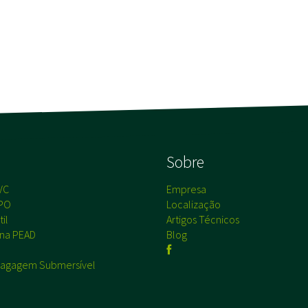
s
Sobre
VC
Empresa
PO
Localização
il
Artigos Técnicos
na PEAD
Blog
agagem Submersível