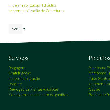
Impermeabilização Hidráulica
Impermeabilização de Coberturas
< Ant
Serviços
Produto
Dragagem
Membrana P
Centrifugação
Membrana T
Impermeabilização
Tubo Geotêxt
Dragline
Geomembra
Remoção de Plantas Aquáticas
Gabião
Montagem e enchimento de gabiões
Bomba de Dr