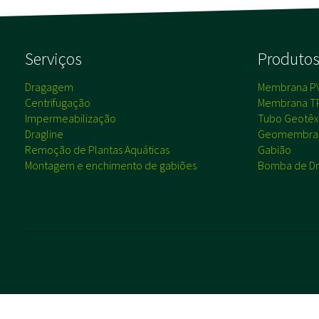
Serviços
Produto
Dragagem
Membrana P
Centrifugação
Membrana T
Impermeabilização
Tubo Geotêxt
Dragline
Geomembra
Remoção de Plantas Aquáticas
Gabião
Montagem e enchimento de gabiões
Bomba de Dr