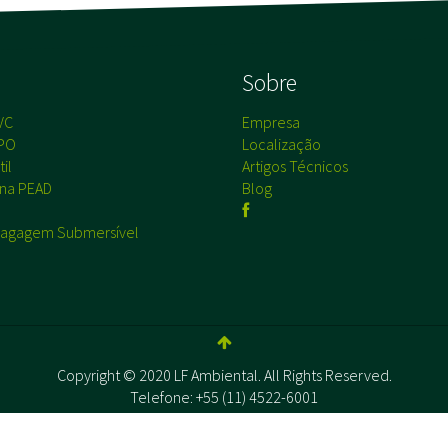
s
Sobre
VC
Empresa
PO
Localização
il
Artigos Técnicos
na PEAD
Blog
agagem Submersível
Copyright © 2020 LF Ambiental. All Rights Reserved.
Telefone: +55 (11) 4522-6001