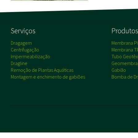
Serviços
Produto
Dragagem
Membrana P
Centrifugação
Membrana T
Impermeabilização
Tubo Geotêxt
Dragline
Geomembra
Remoção de Plantas Aquáticas
Gabião
Montagem e enchimento de gabiões
Bomba de Dr