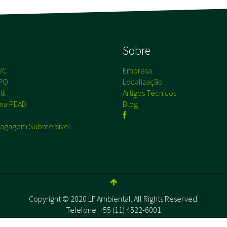
s
Sobre
VC
Empresa
PO
Localização
il
Artigos Técnicos
na PEAD
Blog
agagem Submersível
Copyright © 2020 LF Ambiental. All Rights Reserved.
Telefone: +55 (11) 4522-6001