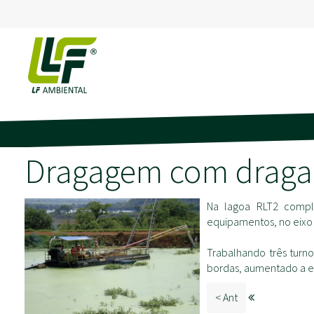
Dragagem com draga 
Na lagoa RLT2 comple
equipamentos, no eixo 
Trabalhando três turno
bordas, aumentado a ef
< Ant