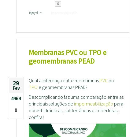
0
Tagged in:
Impermeabilização
Membranas PVC ou TPO e
geomembranas PEAD
Qual a diferença entre membranas
PVC
ou
29
TPO
e geomembranas PEAD?
Fev
Descomplicando faz uma comparação entre as
4964
principais soluções de
impermeabilização
para
0
obras hidráulicas, subterrâneas e coberturas,
confira!